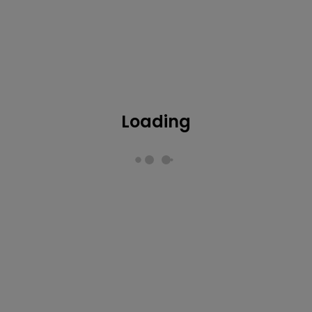
Code für die didacta 2026
Loading
Sie haben einen Code?
Als Besucher und Aussteller können Sie hier Ihren Code
einlösen.
Code einlösen