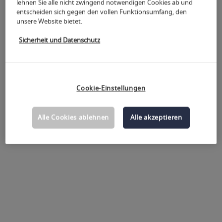
lehnen Sie alle nicht zwingend notwendigen Cookies ab und
entscheiden sich gegen den vollen Funktionsumfang, den
unsere Website bietet.
Sicherheit und Datenschutz
Ticketkauf für didacta 2026
Cookie-Einstellungen
Als Besucher haben Sie die Möglichkeit Tickets für die
Messe zu bestellen.
Alle Cookies ablehnen
Alle akzeptieren
Ticket kaufen